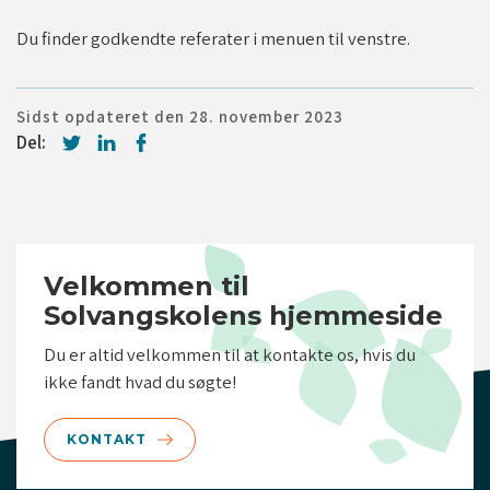
Du finder godkendte referater i menuen til venstre.
Sidst opdateret den 28. november 2023
Del:
Velkommen til
Solvangskolens hjemmeside
Du er altid velkommen til at kontakte os, hvis du
vid/luk
ikke fandt hvad du søgte!
KONTAKT