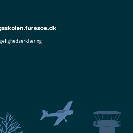
gsskolen.furesoe.dk
gelighedserklæring