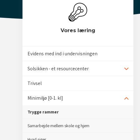
Vores læring
Evidens med ind i undervisningen
Solsikken - et resourcecenter
Udvid/
Trivsel
Minimiljø [0-1. kl]
Udvid/
Trygge rammer
Samarbejde mellem skole og hjem
Hvad siger...