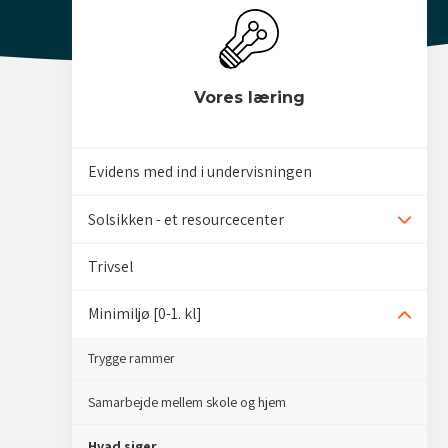
Vores læring
Evidens med ind i undervisningen
Solsikken - et resourcecenter
Udvid/
Trivsel
Minimiljø [0-1. kl]
Udvid/
Trygge rammer
Samarbejde mellem skole og hjem
Hvad siger...