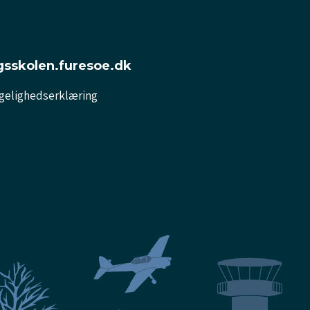
gsskolen.furesoe.dk
gelighedserklæring